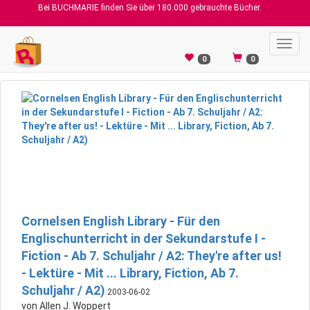
Bei BUCHMARIE finden Sie über 180.000 gebrauchte Bücher.
Toggl
navig
0
0
Cornelsen English Library - Für den
Englischunterricht in der Sekundarstufe I -
Fiction - Ab 7. Schuljahr / A2: They're after us!
- Lektüre - Mit ... Library, Fiction, Ab 7.
Schuljahr / A2)
2003-06-02
von Allen J. Woppert