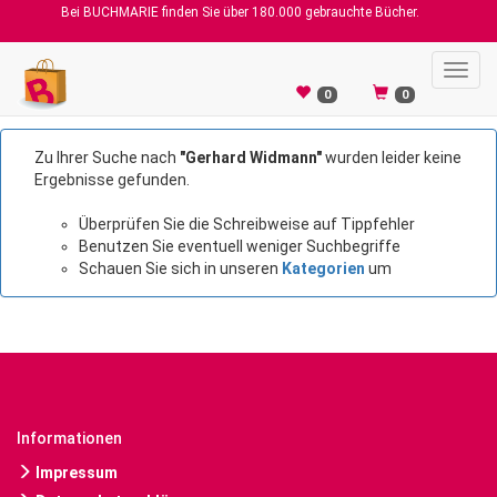
Bei BUCHMARIE finden Sie über 180.000 gebrauchte Bücher.
Toggl
navig
0
0
Zu Ihrer Suche nach
"Gerhard Widmann"
wurden leider keine
Ergebnisse gefunden.
Überprüfen Sie die Schreibweise auf Tippfehler
Benutzen Sie eventuell weniger Suchbegriffe
Schauen Sie sich in unseren
Kategorien
um
Informationen
Impressum