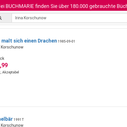
ei BUCHMARIE finden Sie über 180.000 gebrauchte Büch
malt sich einen Drachen
1985-09-01
na Korschunow
ck
,99
, Akzeptabel
elbär
1991T
na Korschunow