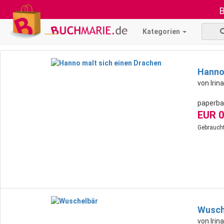
B
Kategorien
Hanno 
von Iri
paperba
EUR 0
Gebraucht
Wusch
von Iri