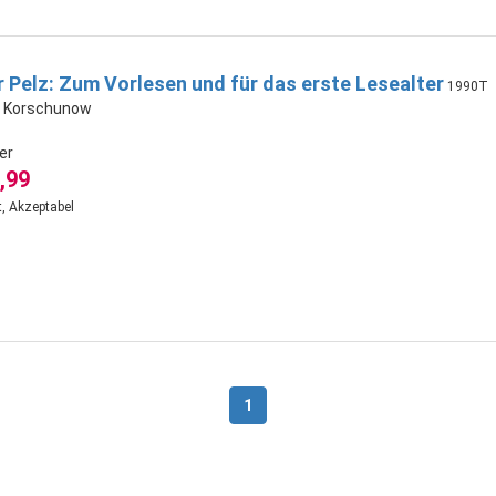
r Pelz: Zum Vorlesen und für das erste Lesealter
1990T
na Korschunow
er
,99
, Akzeptabel
1