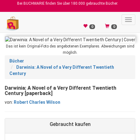
Bei BUCHMARIE finden Sie über 180.000 gebrauchte Bücher.
Toggl
navig
0
0
Das ist kein Original-Foto des angebotenen Exemplares. Abweichungen sind
möglich.
Bücher
Darwinia: A Novel of a Very Different Twentieth
Century
Darwinia: A Novel of a Very Different Twentieth
Century [paperback]
von:
Robert Charles Wilson
Gebraucht kaufen