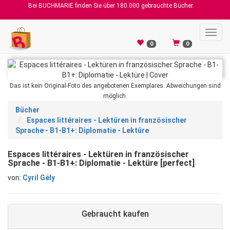
Bei BUCHMARIE finden Sie über 180.000 gebrauchte Bücher.
Toggl
navig
0
0
Das ist kein Original-Foto des angebotenen Exemplares. Abweichungen sind
möglich.
Bücher
Espaces littéraires - Lektüren in französischer
Sprache - B1-B1+: Diplomatie - Lektüre
Espaces littéraires - Lektüren in französischer
Sprache - B1-B1+: Diplomatie - Lektüre [perfect]
von:
Cyril Gély
Gebraucht kaufen