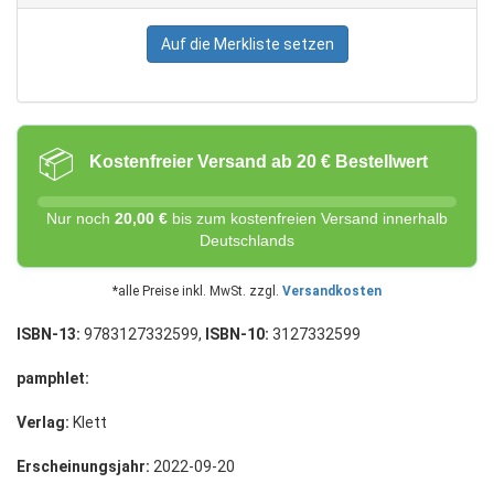
Auf die Merkliste setzen
📦
Kostenfreier Versand ab 20 € Bestellwert
Nur noch
20,00 €
bis zum kostenfreien Versand innerhalb
Deutschlands
*alle Preise inkl. MwSt. zzgl.
Versandkosten
ISBN-13:
9783127332599,
ISBN-10:
3127332599
pamphlet:
Verlag:
Klett
Erscheinungsjahr:
2022-09-20