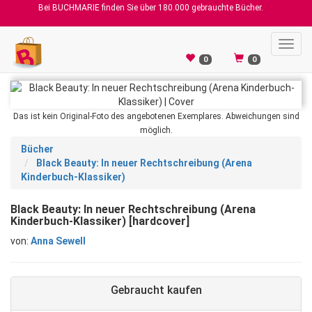
Bei BUCHMARIE finden Sie über 180.000 gebrauchte Bücher.
Toggl
navig
0
0
Das ist kein Original-Foto des angebotenen Exemplares. Abweichungen sind
möglich.
Bücher
Black Beauty: In neuer Rechtschreibung (Arena
Kinderbuch-Klassiker)
Black Beauty: In neuer Rechtschreibung (Arena
Kinderbuch-Klassiker) [hardcover]
von:
Anna Sewell
Gebraucht kaufen