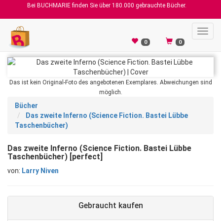
Bei BUCHMARIE finden Sie über 180.000 gebrauchte Bücher.
Toggl
navig
0
0
Das ist kein Original-Foto des angebotenen Exemplares. Abweichungen sind
möglich.
Bücher
Das zweite Inferno (Science Fiction. Bastei Lübbe
Taschenbücher)
Das zweite Inferno (Science Fiction. Bastei Lübbe
Taschenbücher) [perfect]
von:
Larry Niven
Gebraucht kaufen