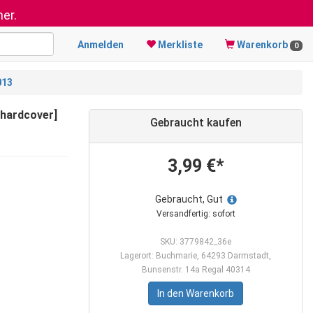
er.
Anmelden
Merkliste
Warenkorb
0
013
[hardcover]
Gebraucht kaufen
3,99 €*
Gebraucht, Gut
Versandfertig: sofort
SKU: 3779842_36e
Lagerort: Buchmarie, 64293 Darmstadt,
Bunsenstr. 14a Regal 40314
In den Warenkorb