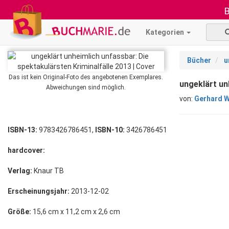
B
Kategorien
Bücher
u
Das ist kein Original-Foto des angebotenen Exemplares.
ungeklärt un
Abweichungen sind möglich.
von:
Gerhard W
ISBN-13:
9783426786451,
ISBN-10:
3426786451
hardcover:
Verlag:
Knaur TB
Erscheinungsjahr:
2013-12-02
Größe:
15,6 cm x 11,2 cm x 2,6 cm