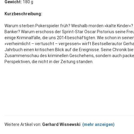
Gewicht:
180 g
Kurzbeschreibung:
Warum sterben Pokerspieler früh? Weshalb morden »kalte Kinder«?
Banker? Warum erschoss der Sprint-Star Oscar Pistorius seine Freun
einige Kriminalfälle, die uns 2014 beschäftigten. Wie schon in sein
»verheimlicht – vertuscht – vergessen« wirft Bestsellerautor Gerh
Jahrbuch einen kritischen Blick auf die Ereignisse. Seine Chronik bie
Zusammenschau des kriminellen Geschehens, sondern auch packe
Perspektiven, die nicht in der Zeitung standen.
Weitere Artikel von:
Gerhard Wisnewski
(mehr anzeigen)