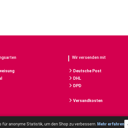
ngsarten
Wir versenden mit
weisung
Deutsche Post
l
DHL
DPD
Versandkosten
 für anonyme Statistik, um den Shop zu verbessern.
Mehr erfahren