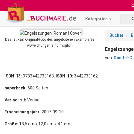
B
Kategorien
Bücher
E
Das ist kein Original-Foto des angebotenen Exemplares.
Abweichungen sind möglich.
Engelszunge
von:
Dimitré D
ISBN-13:
9783442733163,
ISBN-10:
3442733162
paperback:
608 Seiten
Verlag:
btb Verlag
Erscheinungsjahr:
2007-09-10
Größe:
18,5 cm x 12,0 cm x 4,1 cm