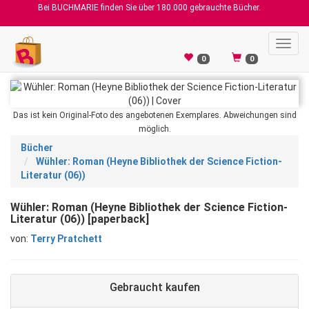
Bei BUCHMARIE finden Sie über 180.000 gebrauchte Bücher.
Toggl
navig
0
0
Das ist kein Original-Foto des angebotenen Exemplares. Abweichungen sind
möglich.
Bücher
Wühler: Roman (Heyne Bibliothek der Science Fiction-
Literatur (06))
Wühler: Roman (Heyne Bibliothek der Science Fiction-
Literatur (06)) [paperback]
von:
Terry Pratchett
Gebraucht kaufen