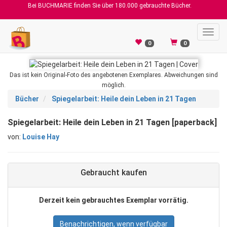
Bei BUCHMARIE finden Sie über 180.000 gebrauchte Bücher.
Toggl
navig
0
0
Das ist kein Original-Foto des angebotenen Exemplares. Abweichungen sind
möglich.
Bücher
Spiegelarbeit: Heile dein Leben in 21 Tagen
Spiegelarbeit: Heile dein Leben in 21 Tagen [paperback]
von:
Louise Hay
Gebraucht kaufen
Derzeit kein gebrauchtes Exemplar vorrätig.
Benachrichtigen, wenn verfügbar