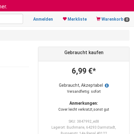
er.
Anmelden
Merkliste
Warenkorb
0
Gebraucht kaufen
6,99 €*
Gebraucht, Akzeptabel
Versandfertig: sofort
Anmerkungen:
Cover leicht verkratzt,sonst gut
SKU: 3847992_ed8
Lagerort: Buchmarie, 64293 Darmstadt,
Bunsenstr. 14a Regal 40122