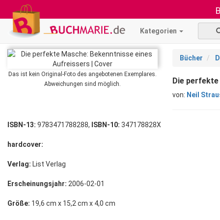
B
Kategorien
Bücher
D
Das ist kein Original-Foto des angebotenen Exemplares.
Die perfekte
Abweichungen sind möglich.
von:
Neil Stra
ISBN-13:
9783471788288,
ISBN-10:
347178828X
hardcover:
Verlag:
List Verlag
Erscheinungsjahr:
2006-02-01
Größe:
19,6 cm x 15,2 cm x 4,0 cm