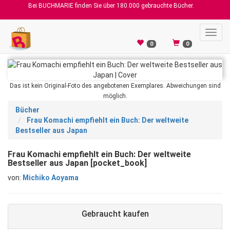
Bei BUCHMARIE finden Sie über 180.000 gebrauchte Bücher.
Toggl
navig
0
0
Das ist kein Original-Foto des angebotenen Exemplares. Abweichungen sind
möglich.
Bücher
Frau Komachi empfiehlt ein Buch: Der weltweite
Bestseller aus Japan
Frau Komachi empfiehlt ein Buch: Der weltweite
Bestseller aus Japan [pocket_book]
von:
Michiko Aoyama
Gebraucht kaufen