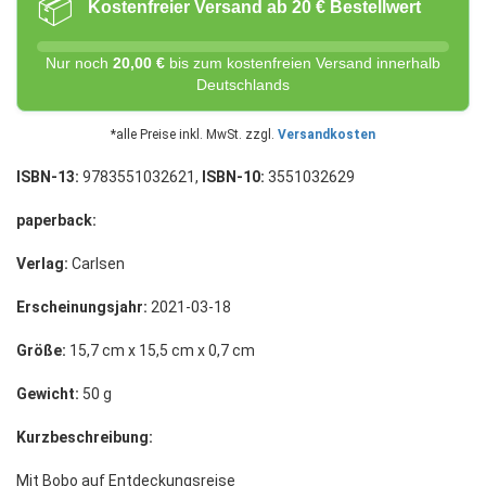
📦
Kostenfreier Versand ab 20 € Bestellwert
Nur noch
20,00 €
bis zum kostenfreien Versand innerhalb
Deutschlands
*alle Preise inkl. MwSt. zzgl.
Versandkosten
ISBN-13:
9783551032621,
ISBN-10:
3551032629
paperback:
Verlag:
Carlsen
Erscheinungsjahr:
2021-03-18
Größe:
15,7 cm x 15,5 cm x 0,7 cm
Gewicht:
50 g
Kurzbeschreibung:
Mit Bobo auf Entdeckungsreise