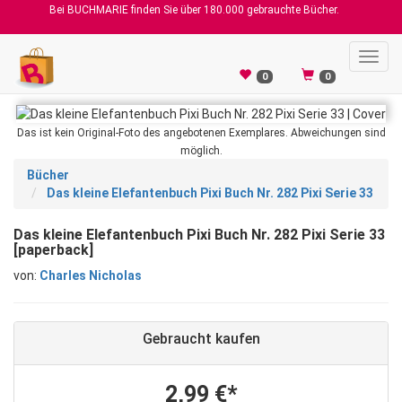
Bei BUCHMARIE finden Sie über 180.000 gebrauchte Bücher.
Toggl
navig
0
0
Das ist kein Original-Foto des angebotenen Exemplares. Abweichungen sind
möglich.
Bücher
Das kleine Elefantenbuch Pixi Buch Nr. 282 Pixi Serie 33
Das kleine Elefantenbuch Pixi Buch Nr. 282 Pixi Serie 33
[paperback]
von:
Charles Nicholas
Gebraucht kaufen
2,99 €*