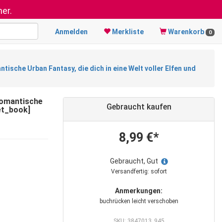
er.
Anmelden
Merkliste
Warenkorb
0
tische Urban Fantasy, die dich in eine Welt voller Elfen und
 Romantische
Gebraucht kaufen
ket_book]
8,99 €*
Gebraucht, Gut
Versandfertig: sofort
Anmerkungen:
buchrücken leicht verschoben
SKU: 3847013_945