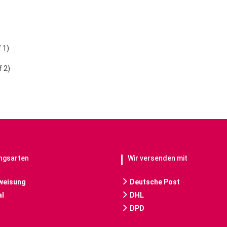
 1)
f 2)
ngsarten
Wir versenden mit
weisung
Deutsche Post
l
DHL
DPD