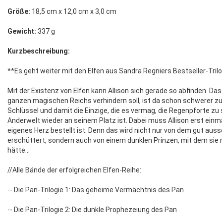
Größe:
18,5 cm x 12,0 cm x 3,0 cm
Gewicht:
337 g
Kurzbeschreibung:
**Es geht weiter mit den Elfen aus Sandra Regniers Bestseller-Tril
Mit der Existenz von Elfen kann Allison sich gerade so abfinden. Da
ganzen magischen Reichs verhindern soll, ist da schon schwerer zu 
Schlüssel und damit die Einzige, die es vermag, die Regenpforte zu 
Anderwelt wieder an seinem Platz ist. Dabei muss Allison erst einma
eigenes Herz bestellt ist. Denn das wird nicht nur von dem gut au
erschüttert, sondern auch von einem dunklen Prinzen, mit dem sie m
hätte...
//Alle Bände der erfolgreichen Elfen-Reihe:
-- Die Pan-Trilogie 1: Das geheime Vermächtnis des Pan
-- Die Pan-Trilogie 2: Die dunkle Prophezeiung des Pan