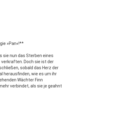
ogie »Pan«!**
ss sie nun das Sterben eines
verkraften. Doch sie ist der
schließen, sobald das Herz der
l herausfinden, wie es um ihr
ssehenden Wächter Finn
ehr verbindet, als sie je geahnt