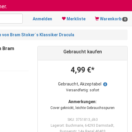
er.
Anmelden
Merkliste
Warenkorb
0
 von Bram Stoker`s Klassiker Dracula
n Bram
Gebraucht kaufen
4,99 €*
Gebraucht, Akzeptabel
Versandfertig: sofort
Anmerkungen:
Cover geknickt, leichte Gebrauchsspuren
SKU: 3751813_d63
Lagerort: Buchmarie, 64293 Darmstadt,
Bunsenstr. 14a Regal 40403