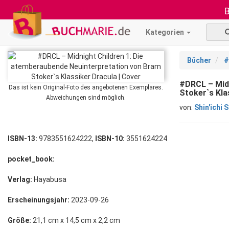
B
Kategorien
Bücher
#
#DRCL – Midn
Das ist kein Original-Foto des angebotenen Exemplares.
Stoker`s Kla
Abweichungen sind möglich.
von:
Shin'ichi
ISBN-13:
9783551624222,
ISBN-10:
3551624224
pocket_book:
Verlag:
Hayabusa
Erscheinungsjahr:
2023-09-26
Größe:
21,1 cm x 14,5 cm x 2,2 cm