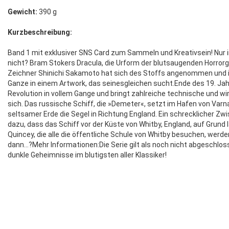
Gewicht:
390 g
Kurzbeschreibung:
Band 1 mit exklusiver SNS Card zum Sammeln und Kreativsein! Nur in
nicht? Bram Stokers Dracula, die Urform der blutsaugenden Horrorg
Zeichner Shinichi Sakamoto hat sich des Stoffs angenommen und ih
Ganze in einem Artwork, das seinesgleichen sucht.Ende des 19. Jahr
Revolution in vollem Gange und bringt zahlreiche technische und wi
sich. Das russische Schiff, die »Demeter«, setzt im Hafen von Varna
seltsamer Erde die Segel in Richtung England. Ein schrecklicher Zwi
dazu, dass das Schiff vor der Küste von Whitby, England, auf Grund l
Quincey, die alle die öffentliche Schule von Whitby besuchen, wer
dann…?Mehr Informationen:Die Serie gilt als noch nicht abgeschl
dunkle Geheimnisse im blutigsten aller Klassiker!