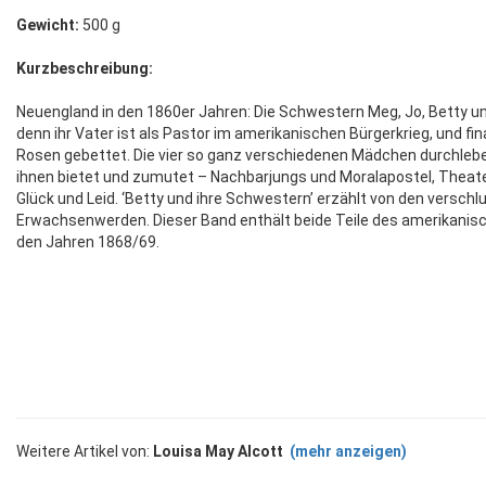
Gewicht:
500 g
Kurzbeschreibung:
Neuengland in den 1860er Jahren: Die Schwestern Meg, Jo, Betty
denn ihr Vater ist als Pastor im amerikanischen Bürgerkrieg, und finan
Rosen gebettet. Die vier so ganz verschiedenen Mädchen durchlebe
ihnen bietet und zumutet – Nachbarjungs und Moralapostel, Thea
Glück und Leid. ‘Betty und ihre Schwestern’ erzählt von den vers
Erwachsenwerden. Dieser Band enthält beide Teile des amerikanis
den Jahren 1868/69.
Weitere Artikel von:
Louisa May Alcott
(mehr anzeigen)