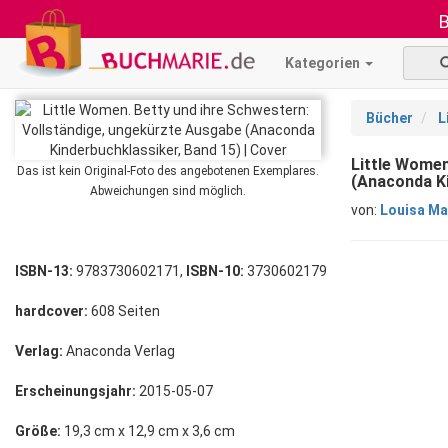
B
Kategorien
Bücher
L
Little Women
Das ist kein Original-Foto des angebotenen Exemplares.
(Anaconda Ki
Abweichungen sind möglich.
von:
Louisa Ma
ISBN-13:
9783730602171,
ISBN-10:
3730602179
hardcover:
608 Seiten
Verlag:
Anaconda Verlag
Erscheinungsjahr:
2015-05-07
Größe:
19,3 cm x 12,9 cm x 3,6 cm