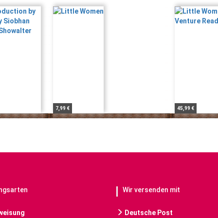
7,99 €
45,99 €
ngsarten
Wir versenden mit
weisung
Deutsche Post