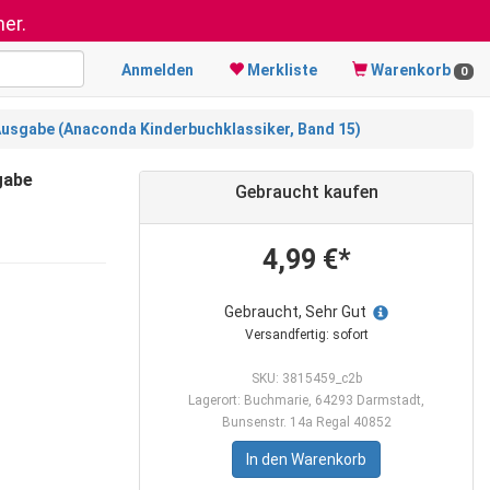
er.
Anmelden
Merkliste
Warenkorb
0
 Ausgabe (Anaconda Kinderbuchklassiker, Band 15)
gabe
Gebraucht kaufen
4,99 €*
Gebraucht, Sehr Gut
Versandfertig: sofort
SKU: 3815459_c2b
Lagerort: Buchmarie, 64293 Darmstadt,
Bunsenstr. 14a Regal 40852
In den Warenkorb