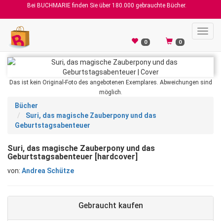
Bei BUCHMARIE finden Sie über 180.000 gebrauchte Bücher.
Toggl
navig
0
0
Das ist kein Original-Foto des angebotenen Exemplares. Abweichungen sind
möglich.
Bücher
Suri, das magische Zauberpony und das
Geburtstagsabenteuer
Suri, das magische Zauberpony und das
Geburtstagsabenteuer [hardcover]
von:
Andrea Schütze
Gebraucht kaufen