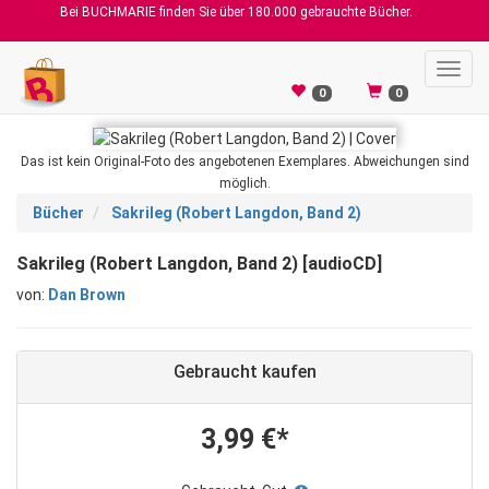
Bei BUCHMARIE finden Sie über 180.000 gebrauchte Bücher.
Toggl
navig
0
0
Das ist kein Original-Foto des angebotenen Exemplares. Abweichungen sind
möglich.
Bücher
Sakrileg (Robert Langdon, Band 2)
Sakrileg (Robert Langdon, Band 2) [audioCD]
von:
Dan Brown
Gebraucht kaufen
3,99 €*