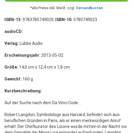
*alle Preise inkl. MwSt. zzgl.
Versandkosten
ISBN-13:
9783785749029,
ISBN-10:
3785749023
audioCD:
Verlag:
Lübbe Audio
Erscheinungsjahr:
2013-05-02
Größe:
14,0 cm x 12,4 cm x 1,8 cm
Gewicht:
160 g
Kurzbeschreibung:
Auf der Suche nach dem Da Vinci Code ...
Robert Langdon, Symbolologe aus Harvard, befindet sich aus
beruflichen Gründen in Paris, als er einen merkwürdigen Anruf
erhält: Der Chefkurator des Louvre wurde mitten in der Nacht vor
dem Gemälde der Mona Lisa ermordet aufgefunden. Langdon