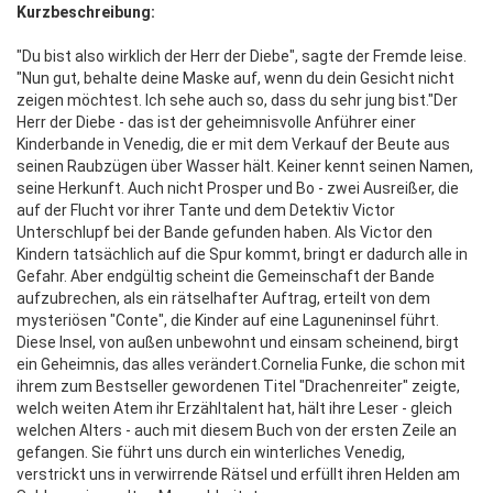
Kurzbeschreibung:
"Du bist also wirklich der Herr der Diebe", sagte der Fremde leise.
"Nun gut, behalte deine Maske auf, wenn du dein Gesicht nicht
zeigen möchtest. Ich sehe auch so, dass du sehr jung bist."Der
Herr der Diebe - das ist der geheimnisvolle Anführer einer
Kinderbande in Venedig, die er mit dem Verkauf der Beute aus
seinen Raubzügen über Wasser hält. Keiner kennt seinen Namen,
seine Herkunft. Auch nicht Prosper und Bo - zwei Ausreißer, die
auf der Flucht vor ihrer Tante und dem Detektiv Victor
Unterschlupf bei der Bande gefunden haben. Als Victor den
Kindern tatsächlich auf die Spur kommt, bringt er dadurch alle in
Gefahr. Aber endgültig scheint die Gemeinschaft der Bande
aufzubrechen, als ein rätselhafter Auftrag, erteilt von dem
mysteriösen "Conte", die Kinder auf eine Laguneninsel führt.
Diese Insel, von außen unbewohnt und einsam scheinend, birgt
ein Geheimnis, das alles verändert.Cornelia Funke, die schon mit
ihrem zum Bestseller gewordenen Titel "Drachenreiter" zeigte,
welch weiten Atem ihr Erzähltalent hat, hält ihre Leser - gleich
welchen Alters - auch mit diesem Buch von der ersten Zeile an
gefangen. Sie führt uns durch ein winterliches Venedig,
verstrickt uns in verwirrende Rätsel und erfüllt ihren Helden am