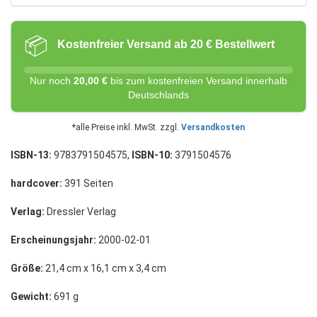
📦
Kostenfreier Versand ab 20 € Bestellwert
Nur noch
20,00 €
bis zum kostenfreien Versand innerhalb
Deutschlands
*alle Preise inkl. MwSt. zzgl.
Versandkosten
ISBN-13:
9783791504575,
ISBN-10:
3791504576
hardcover:
391 Seiten
Verlag:
Dressler Verlag
Erscheinungsjahr:
2000-02-01
Größe:
21,4 cm x 16,1 cm x 3,4 cm
Gewicht:
691 g