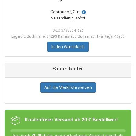
Gebraucht, Gut
Versandfertig: sofort
SKU: 3780364_d2d
Lagerort: Buchmarie, 64293 Darmstadt, Bunsenstr. 14a Regal 40905
In den Warenkorb
Später kaufen
Auf die Merkliste setzen
📦
Kostenfreier Versand ab 20 € Bestellwert
Nur noch
20,00 €
bis zum kostenfreien Versand innerhalb