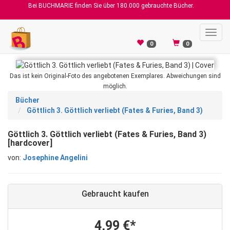
Bei BUCHMARIE finden Sie über 180.000 gebrauchte Bücher.
Toggl
navig
0
0
Das ist kein Original-Foto des angebotenen Exemplares. Abweichungen sind
möglich.
Bücher
Göttlich 3. Göttlich verliebt (Fates & Furies, Band 3)
Göttlich 3. Göttlich verliebt (Fates & Furies, Band 3)
[hardcover]
von:
Josephine Angelini
Gebraucht kaufen
4,99 €*