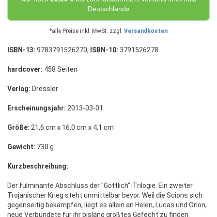
Deutschlands
*alle Preise inkl. MwSt. zzgl.
Versandkosten
ISBN-13:
9783791526270,
ISBN-10:
3791526278
hardcover:
458 Seiten
Verlag:
Dressler
Erscheinungsjahr:
2013-03-01
Größe:
21,6 cm x 16,0 cm x 4,1 cm
Gewicht:
730 g
Kurzbeschreibung:
Der fulminante Abschluss der "Göttlich"-Trilogie. Ein zweiter
Trojanischer Krieg steht unmittelbar bevor. Weil die Scions sich
gegenseitig bekämpfen, liegt es allein an Helen, Lucas und Orion,
neue Verbündete für ihr bislang größtes Gefecht zu finden.