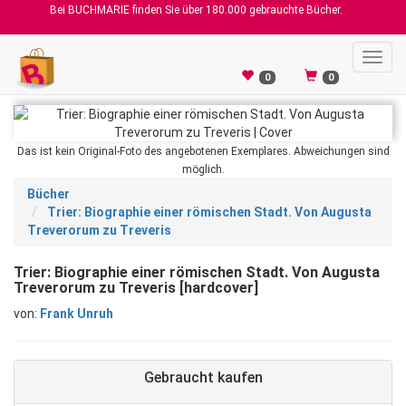
Bei BUCHMARIE finden Sie über 180.000 gebrauchte Bücher.
Toggl
navig
0
0
Das ist kein Original-Foto des angebotenen Exemplares. Abweichungen sind
möglich.
Bücher
Trier: Biographie einer römischen Stadt. Von Augusta
Treverorum zu Treveris
Trier: Biographie einer römischen Stadt. Von Augusta
Treverorum zu Treveris [hardcover]
von:
Frank Unruh
Gebraucht kaufen