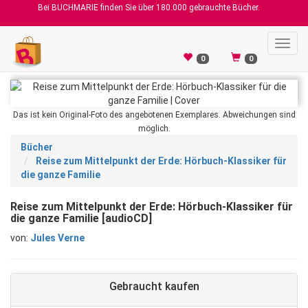
Bei BUCHMARIE finden Sie über 180.000 gebrauchte Bücher.
Toggl
navig
0
0
Das ist kein Original-Foto des angebotenen Exemplares. Abweichungen sind
möglich.
Bücher
Reise zum Mittelpunkt der Erde: Hörbuch-Klassiker für
die ganze Familie
Reise zum Mittelpunkt der Erde: Hörbuch-Klassiker für
die ganze Familie [audioCD]
von:
Jules Verne
Gebraucht kaufen