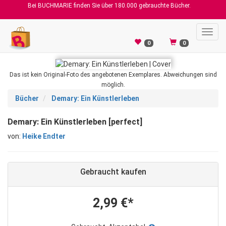
Bei BUCHMARIE finden Sie über 180.000 gebrauchte Bücher.
Toggl
navig
0
0
Das ist kein Original-Foto des angebotenen Exemplares. Abweichungen sind
möglich.
Bücher
Demary: Ein Künstlerleben
Demary: Ein Künstlerleben [perfect]
von:
Heike Endter
Gebraucht kaufen
2,99 €*