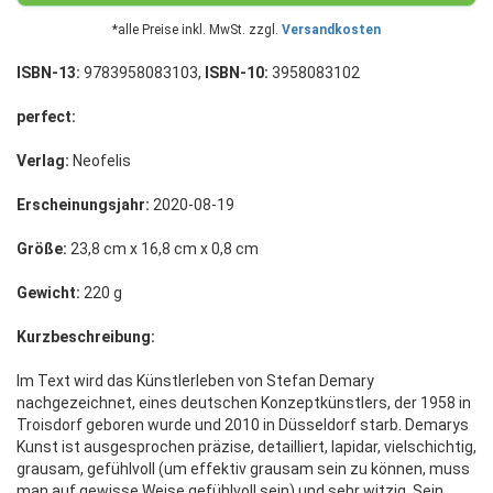
*alle Preise inkl. MwSt. zzgl.
Versandkosten
ISBN-13:
9783958083103,
ISBN-10:
3958083102
perfect:
Verlag:
Neofelis
Erscheinungsjahr:
2020-08-19
Größe:
23,8 cm x 16,8 cm x 0,8 cm
Gewicht:
220 g
Kurzbeschreibung:
Im Text wird das Künstlerleben von Stefan Demary
nachgezeichnet, eines deutschen Konzeptkünstlers, der 1958 in
Troisdorf geboren wurde und 2010 in Düsseldorf starb. Demarys
Kunst ist ausgesprochen präzise, detailliert, lapidar, vielschichtig,
grausam, gefühlvoll (um effektiv grausam sein zu können, muss
man auf gewisse Weise gefühlvoll sein) und sehr witzig. Sein