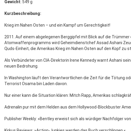
Gewicht:
549 g
Kurzbeschreibung:
Krieg im Nahen Osten – und ein Kampf um Gerechtigkeit!
2011. Auf einem abgelegenen Berggipfel mit Blick auf die Trümmer 
Atomwaffenprogramms wird Geheimdienstchef Assad Ashani Zeug
Quds-Einheit, die Amerikas Krieg im Nahen Osten auf den Kopf zu st
Als Verbündeter von CIA-Direktorin Irene Kennedy warnt Ashani seine
neuen Bedrohung.
In Washington läuft den Verantwortlichen die Zeit für die Tötung
Terrorist Osama bin Laden davon.
Nur einer kann die Situation klären: Mitch Rapp, Amerikas schlagkrä
Adrenalin pur mit dem Helden aus dem Hollywood-Blockbuster Amer
Publisher Weekly: »Bentley erweist sich als würdiger Nachfolger vo
Kirkus Reviews: »Action-Junkies werden das Buch verschlingen.«