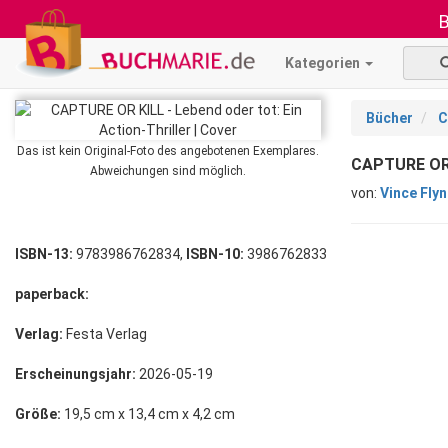
B
Kategorien
Bücher
C
Das ist kein Original-Foto des angebotenen Exemplares.
CAPTURE OR K
Abweichungen sind möglich.
von:
Vince Fly
ISBN-13:
9783986762834,
ISBN-10:
3986762833
paperback:
Verlag:
Festa Verlag
Erscheinungsjahr:
2026-05-19
Größe:
19,5 cm x 13,4 cm x 4,2 cm