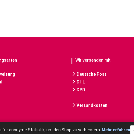
ngsarten
Wir versenden mit
weisung
Deutsche Post
l
DHL
DPD
Versandkosten
 für anonyme Statistik, um den Shop zu verbessern.
Mehr erfahren