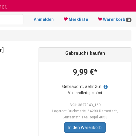
er.
Anmelden
Merkliste
Warenkorb
0
r]
Gebraucht kaufen
9,99 €*
Gebraucht, Sehr Gut
Versandfertig: sofort
SKU: 3827943_169
Lagerort: Buchmarie, 64293 Darmstadt,
Bunsenstr. 14a Regal 4053
In den Warenkorb