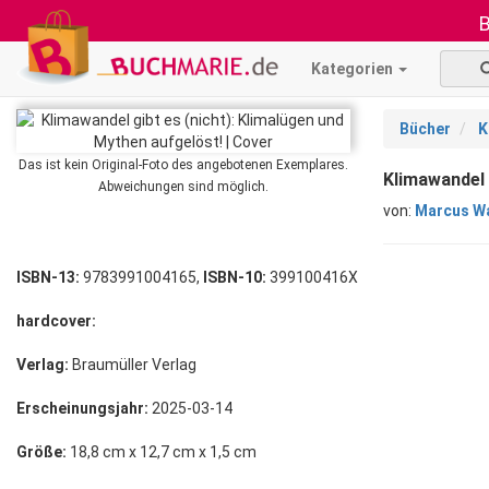
B
Kategorien
Bücher
K
Das ist kein Original-Foto des angebotenen Exemplares.
Klimawandel 
Abweichungen sind möglich.
von:
Marcus W
ISBN-13:
9783991004165,
ISBN-10:
399100416X
hardcover:
Verlag:
Braumüller Verlag
Erscheinungsjahr:
2025-03-14
Größe:
18,8 cm x 12,7 cm x 1,5 cm