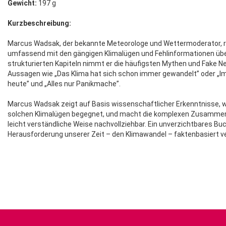
Gewicht:
197 g
Kurzbeschreibung:
Marcus Wadsak, der bekannte Meteorologe und Wettermoderator, 
umfassend mit den gängigen Klimalügen und Fehlinformationen über
strukturierten Kapiteln nimmt er die häufigsten Mythen und Fake N
Aussagen wie „Das Klima hat sich schon immer gewandelt” oder „Im
heute” und „Alles nur Panikmache”.
Marcus Wadsak zeigt auf Basis wissenschaftlicher Erkenntnisse, w
solchen Klimalügen begegnet, und macht die komplexen Zusamme
leicht verständliche Weise nachvollziehbar. Ein unverzichtbares Buch 
Herausforderung unserer Zeit – den Klimawandel – faktenbasiert 