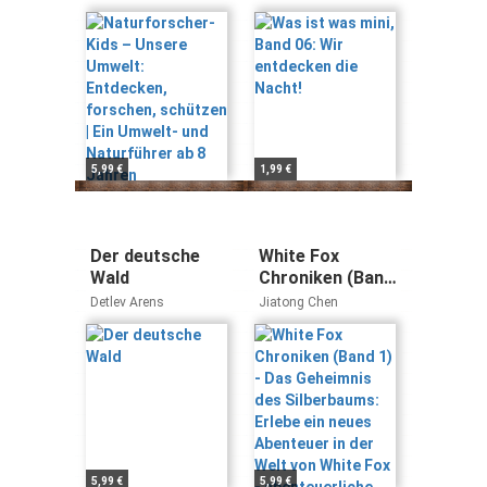
Entdecken,
die Nacht!
Tatjana Marti
forschen,
schützen | Ein
Umwelt- und
Naturführer ab 8
Jahren
5,99 €
1,99 €
Der deutsche
White Fox
Wald
Chroniken (Band
1) - Das
Detlev Arens
Jiatong Chen
Geheimnis des
Silberbaums:
Erlebe ein neues
Abenteuer in der
Welt von White
Fox -
abenteuerliche
Tierfantasy ab 9
5,99 €
5,99 €