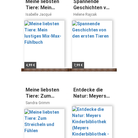
Meine liebsten
Spannende
Tiere: Mein
Geschichten von
lustiges Mix-
den ersten
Isabelle Jacqué
Helene Rajcak
Max-Fühlbuch
Tieren
4,99 €
7,99 €
Meine liebsten
Entdecke die
Tiere: Zum
Natur: Meyers
Streicheln und
Kinderbibliothek
Sandra Grimm
Fühlen
(Meyers
Kinderbibliothek
- Entdecke)