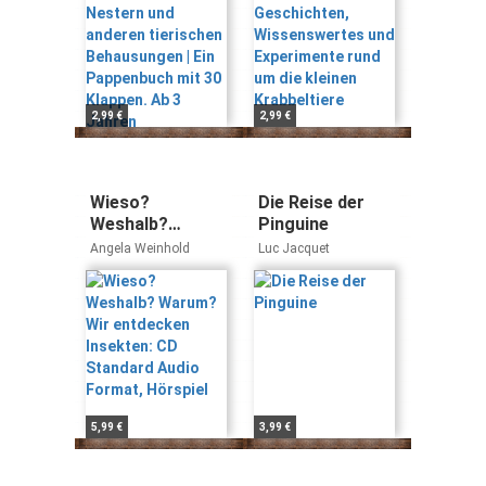
Ein Pappenbuch
rund um die
mit 30 Klappen.
kleinen
Ab 3 Jahren
Krabbeltiere
2,99 €
2,99 €
Wieso?
Die Reise der
Weshalb?
Pinguine
Warum? Wir
Angela Weinhold
Luc Jacquet
entdecken
Insekten: CD
Standard Audio
Format, Hörspiel
5,99 €
3,99 €