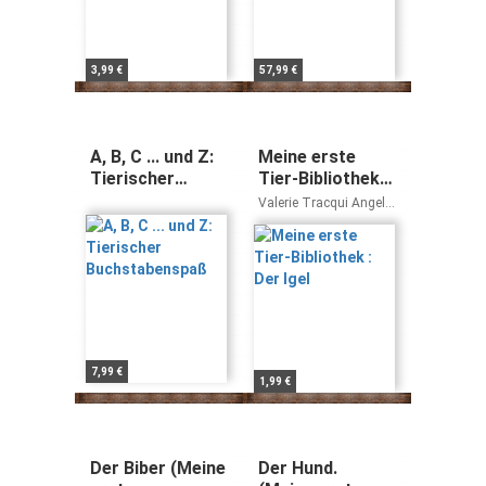
3,99 €
57,99 €
A, B, C ... und Z:
Meine erste
Tierischer
Tier-Bibliothek :
Buchstabenspaß
Der Igel
Valerie Tracqui Angelo
Gandolfi
7,99 €
1,99 €
Der Biber (Meine
Der Hund.