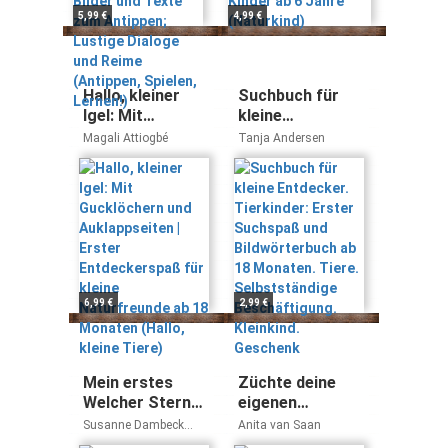
Antippen;
5,99 €
4,99 €
Lustige Dialoge
und Reime
(Antippen,
Spielen, Lernen!)
Hallo, kleiner
Suchbuch für
Igel: Mit
kleine
Gucklöchern und
Entdecker.
Magali Attiogbé
Tanja Andersen
Auklappseiten |
Tierkinder:
Erster
Erster Suchspaß
Entdeckerspaß
und
für kleine
Bildwörterbuch
Naturfreunde ab
ab 18 Monaten.
18 Monaten
Tiere.
(Hallo, kleine
Selbstständige
Tiere)
Beschäftigung.
6,99 €
2,99 €
Kleinkind.
Geschenk
Mein erstes
Züchte deine
Welcher Stern
eigenen
ist das?
Dinokrebse:
Susanne Dambeck
Anita van Saan
Erlebe die
Thorsten Dambeck