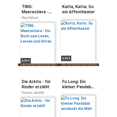
TING:
Katta, Katta: So
Meerestiere -
ein Affentheater
Ein Buch zum
May Nelson
Lesen, Lernen
und Hören
6,99 €
6,99 €
Die Arktis - für
Fu Long: Ein
Kinder erzählt
kleiner Pandabär
entdeckt die
Francis Latreille
Welt