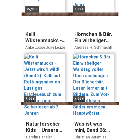
25,99 €
1,99 €
Kalli
Hörnchen & Bär.
Wüstenmucks -
Ein wirbeliger
Jetzt wird's wild!
Waldtag voller
Anke Loose Julie Leuze
Andreas H. Schmachtl
(Band 2): Kalli
Überraschungen:
auf
Der Bücherbär.
Rettungsmission
Lesen lernen mit
- Lustiges
Bildern. Zum
Erstlesebuch
Vor- und
zum Vorlesen
Mitlesen. Bilder
und Selberlesen
ersetzen
ab 7 Jahren
Hauptwörter
3,99 €
4,99 €
Naturforscher-
Was ist was
Kids – Unsere
mini, Band 06:
Umwelt:
Wir entdecken
Carolin Hensler
Christian Jeremies