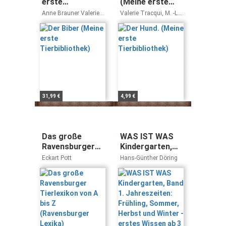
erste
(Meine erste
Tierbibliothek)
Tierbibliothek)
Anne Brauner Valerie
Valerie Tracqui, M. -L.
Tracqui
Hubert, J. -L. Klein
31,99 €
4,99 €
Das große
WAS IST WAS
Ravensburger
Kindergarten,
Tierlexikon von
Band 1.
Eckart Pott
Hans-Günther Döring
A bis Z
Jahreszeiten:
(Ravensburger
Frühling,
Lexika)
Sommer, Herbst
und Winter -
erstes Wissen
ab 3 Jahre