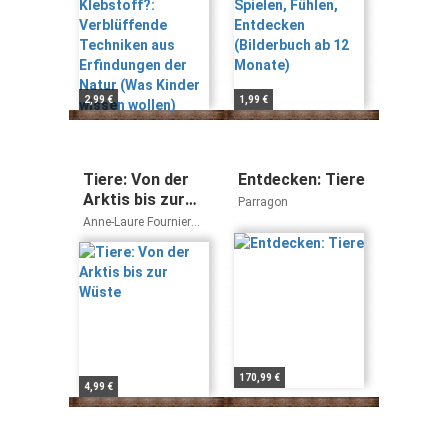
Erfindungen der
12 Monate)
Natur (Was
Kinder wissen
wollen)
2,99 €
1,99 €
Tiere: Von der
Entdecken: Tiere
Arktis bis zur
Parragon
Wüste
Anne-Laure Fournier
LeRay Nathalie
Tordjman
170,99 €
4,99 €