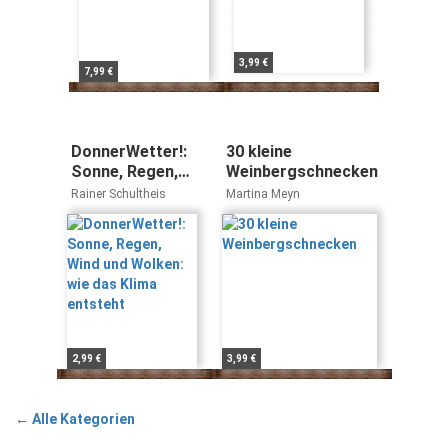
3,99 €
7,99 €
DonnerWetter!:
30 kleine
Sonne, Regen,
Weinbergschnecken
Wind und
Rainer Schultheis
Martina Meyn
Wolken: wie das
Klima entsteht
2,99 €
3,99 €
← Alle Kategorien