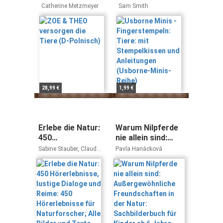
Tiere (D-
Tiere: mit
Catherine Metzmeyer
Sam Smith
Polnisch)
Stempelkissen
und Anleitungen
(Usborne-Minis-
Reihe)
28,99 €
1,99 €
Erlebe die Natur:
Warum Nilpferde
450
nie allein sind:
Hörerlebnisse,
Außergewöhnliche
Sabine Stauber, Claudia
Pavla Hanácková
lustige Dialoge
Freundschaften in
Kaiser, Martin Lickleder
und Reime: 450
der Natur:
Hörerlebnisse
Sachbilderbuch
für
für Kinder ab 6
Naturforscher;
Jahre (Naturkind)
Alle Bilder und
Texte zum