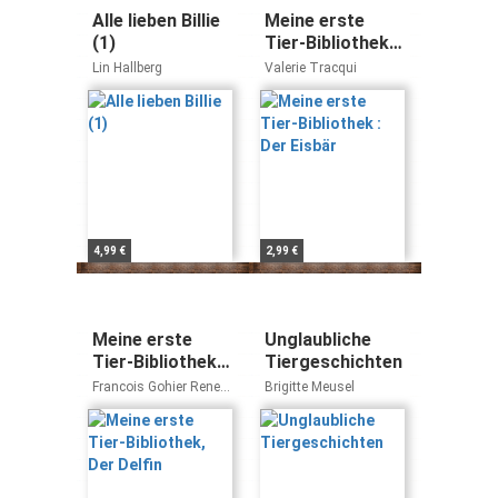
Alle lieben Billie
Meine erste
(1)
Tier-Bibliothek :
Der Eisbär
Lin Hallberg
Valerie Tracqui
4,99 €
2,99 €
Meine erste
Unglaubliche
Tier-Bibliothek,
Tiergeschichten
Der Delfin
Francois Gohier Renee
Brigitte Meusel
Lebloas