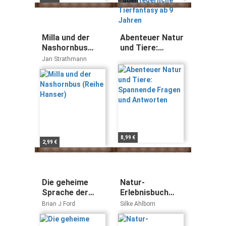
Jahren
Milla und der
Abenteuer Natur
Nashornbus
und Tiere:
(Reihe Hanser)
Spannende
Jan Strathmann
Fragen und
Antworten
8,99 €
2,99 €
Die geheime
Natur-
Sprache der
Erlebnisbuch
Natur: Wie Tiere
Nordsee
Brian J Ford
Silke Ahlborn
und Pflanzen
(STRAND-
sich
Detektive)