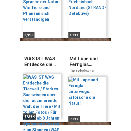
verständigen
3,99 €
6,99 €
WAS IST WAS
Mit Lupe und
Entdecke die
Fernglas
Tierwelt /
unterwegs:
Ilka Sokolowski
Starkes
Erforsche die
Sachwissen
Natur!
über die
faszinierende
Welt der Tiere /
Mit tollen Fotos
/ Für Kinder ab 8
Jahren:
17,99 €
7,99 €
Spannende
Fakten zum