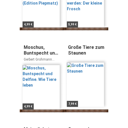
4,99 €
5,99 €
Moschus,
Große Tiere zum
Buntspecht und
Staunen
Delfine. Wie
Gerbert Grohmann
Tiere leben
Johannes F Brakel
7,99 €
4,99 €