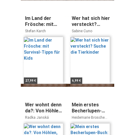
Im Land der
Wer hat sich hier
Frösche: mit
versteckt?
Survival-Tipps
Suche die
Stefan Karch
Sabine Cuno
für Kids
Tierkinder
27,99 €
6,99 €
Wer wohnt denn
Mein erstes
da?: Von Höhlen,
Becherlupen-
Nestern und
Buch:
Radka Janská
Heidemarie Brosche
anderen
Geschichten,
Astrid Rösel
tierischen
Wissenswertes
Behausungen |
und Experimente