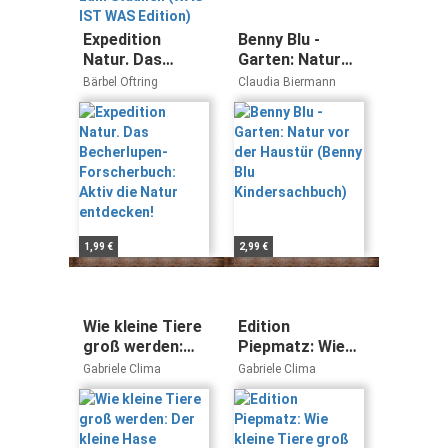
Staunen (WAS
IST WAS
Expedition
Benny Blu -
Edition)
Natur. Das
Garten: Natur
Becherlupen-
vor der Haustür
Bärbel Oftring
Claudia Biermann
Forscherbuch:
(Benny Blu
Aktiv die Natur
Kindersachbuch)
entdecken!
1,99 €
2,99 €
Wie kleine Tiere
Edition
groß werden:
Piepmatz: Wie
Der kleine Hase
kleine Tiere
Gabriele Clima
Gabriele Clima
(Edition
groß werden:
Piepmatz)
Der kleine
Frosch