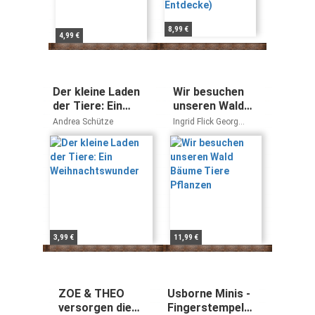
8,99 €
4,99 €
Der kleine Laden
Wir besuchen
der Tiere: Ein
unseren Wald
Weihnachtswunder
Bäume Tiere
Andrea Schütze
Ingrid Flick Georg
Pflanzen
Rothmann
3,99 €
11,99 €
ZOE & THEO
Usborne Minis -
versorgen die
Fingerstempeln: