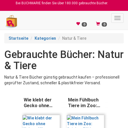
Bei BUCHMARIE finden Sie über 180.000 gebrauchte Bücher.
Toggl
navig
0
0
Startseite
Kategorien
Natur & Tiere
Gebrauchte Bücher: Natur
& Tiere
Natur & Tiere Bücher günstig gebraucht kaufen – professionell
geprüfter Zustand, schneller & plastikfreier Versand.
Wie klebt der
Mein Fühlbuch
Gecko ohne
Tiere im Zoo:
Klebstoff?:
Spielen, Fühlen,
Verblüffende
Entdecken
Techniken aus
(Bilderbuch ab