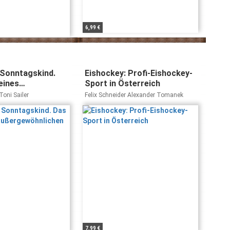
6,99 €
 Sonntagskind.
Eishockey: Profi-Eishockey-
eines
Sport in Österreich
hnlichen
oni Sailer
Felix Schneider Alexander Tomanek
7,99 €