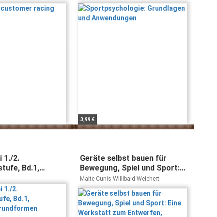
Brug
3,99 €
 1./2.
Geräte selbst bauen für
tufe, Bd.1,
Bewegung, Spiel und Sport:
grundformen
Eine Werkstatt zum
Malte Cunis Willibald Weichert
Entwerfen, Herstellen und
Erproben (Praxisideen -
Schriftenreihe für
Bewegung, Spiel und Sport)