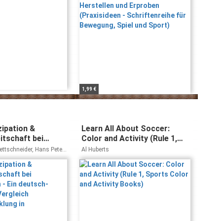
1,99 €
zipation &
Learn All About Soccer:
itschaft bei
Color and Activity (Rule 1,
n - Ein deutsch-
Sports Color and Activity
rettschneider, Hans Peter
Al Huberts
r Vergleich
Books)
eck, Jürgen Hofmann
icklung in
d)