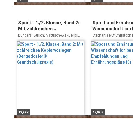
Sport - 1./2. Klasse, Band 2:
Sport und Ernähru
Mit zahlreichen
Wissenschaftlich 
Kopiervorlagen
Empfehlungen un
Büngers, Busch, Matuschewski, Rips,
Stephanie Ruf Christoph
(Bergedorfer®
Ernährungspläne f
Weber
Grundschulpraxis)
Praxis
12,99 €
17,99 €