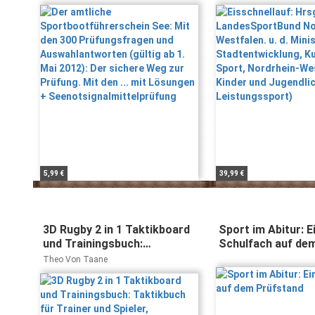
und Auswahlantworten
f. Stadtentwicklun
Jasch, Kornel Schnorren
(gültig ab 1. Mai 2012): Der
Sport, Nordrhein
sichere Weg zur Prüfung. Mit
... für Kinder und 
den ... mit Lösungen +
im Leistungssport
Seenotsignalmittelprüfung
5,99 €
39,99 €
3D Rugby 2 in 1 Taktikboard
Sport im Abitur: E
und Trainingsbuch:
Schulfach auf de
Taktikbuch für Trainer und
Theo Von Taane
Spieler, Spielstrategie,
Training, Gewinnstrategie,
Sport, Technik, Übungen, ...
Trainer, Coach, Coaching