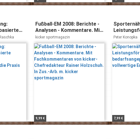
ng:
Fußball-EM 2008: Berichte -
Sporternäh
basierte
Analysen - Kommentare. Mit
Leistungsf
d
Fachkommentaren von
bedarfsan
 Raschka
kicker sportmagazin
Peter Konopka
ür die
kicker-Chefredakteur Rainer
vollwertig
Holzschuh. In Zus.-Arb. m.
kicker sportmagazin
9,99 €
7,99 €