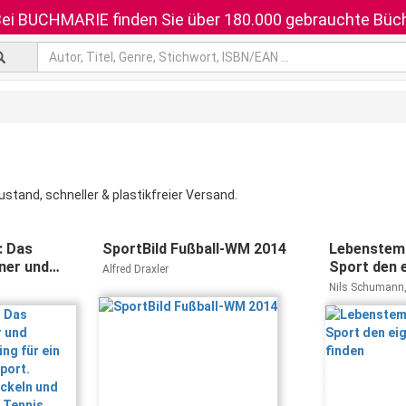
ei BUCHMARIE finden Sie über 180.000 gebrauchte Büch
stand, schneller & plastikfreier Versand.
: Das
SportBild Fußball-WM 2014
Lebenstemp
ner und
Sport den 
Alfred Draxler
aining für
finden
Nils Schumann,
et im
Niedling
ärke
ortliche
 Laufen,
iern.