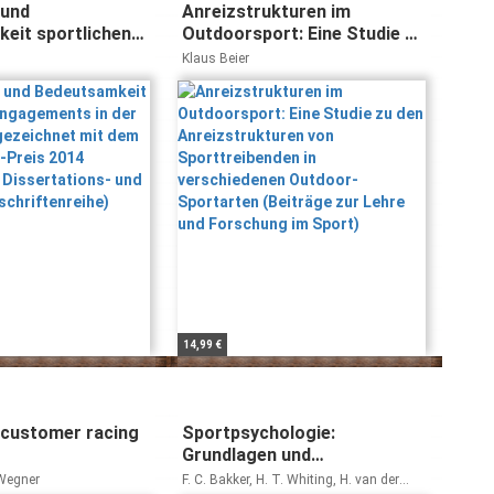
 und
Anreizstrukturen im
eit sportlichen
Outdoorsport: Eine Studie zu
s in der Jugend:
den Anreizstrukturen von
Klaus Beier
net mit dem
Sporttreibenden in
e-Preis 2014
verschiedenen Outdoor-
m. Dissertations-
Sportarten (Beiträge zur
Lehre und Forschung im
nsschriftenreihe)
Sport)
14,99 €
 customer racing
Sportpsychologie:
Grundlagen und
Anwendungen
Wegner
F. C. Bakker, H. T. Whiting, H. van der