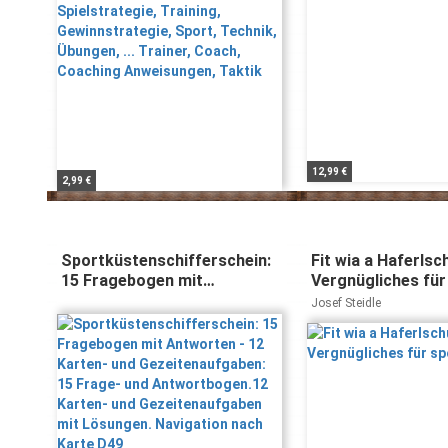
Anweisungen, Taktik
12,99 €
2,99 €
Sportküstenschifferschein:
Fit wia a Haferlsc
15 Fragebogen mit
Vergnügliches für
Antworten - 12 Karten- und
Leut
Josef Steidle
Gezeitenaufgaben: 15 Frage-
und Antwortbogen.12
Karten- und
Gezeitenaufgaben mit
Lösungen. Navigation nach
Karte D49