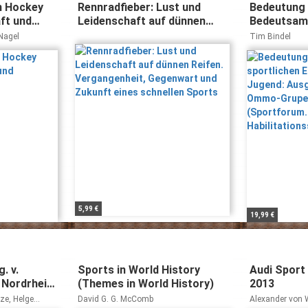
m Hockey
Rennradfieber: Lust und
Bedeutung
ft und
Leidenschaft auf dünnen
Bedeutsamk
Reifen. Vergangenheit,
Engagement
Nagel
Tim Bindel
Gegenwart und Zukunft
Ausgezeich
eines schnellen Sports
Ommo-Grup
(Sportforu
und
Habilitatio
5,99 €
19,99 €
. v.
Sports in World History
Audi Sport
Nordrhein-
(Themes in World History)
2013
inisterium
ze, Helge
David G. G. McComb
Alexander von 