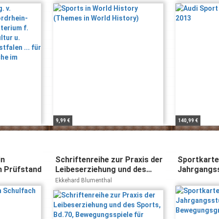
g, Kultur u.
berg
-Westfalen
Jugendliche
)
9,99 €
140,99 €
in
Schriftenreihe zur Praxis der
Sportkartei
m Prüfstand
Leibeserziehung und des
Jahrgangss
Sports, Bd.70,
Bewegungs
Ekkehard Blumenthal
Bewegungsspiele für
Vorschulkinder: Ein Beitrag
zur Entwicklungsförderung
der 3- bis 5jährigen