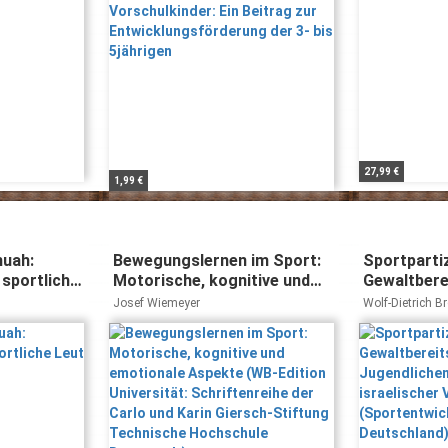
27,99 €
1,99 €
huah:
Bewegungslernen im Sport:
Sportparti
 sportliche
Motorische, kognitive und
Gewaltbere
emotionale Aspekte (WB-
Jugendliche
Josef Wiemeyer
Wolf-Dietrich B
Edition Universität:
israelische
Brandl-Bredenb
Schriftenreihe der Carlo und
(Sportentw
Karin Giersch-Stiftung
Deutschlan
Technische Hochschule
Darmstadt)