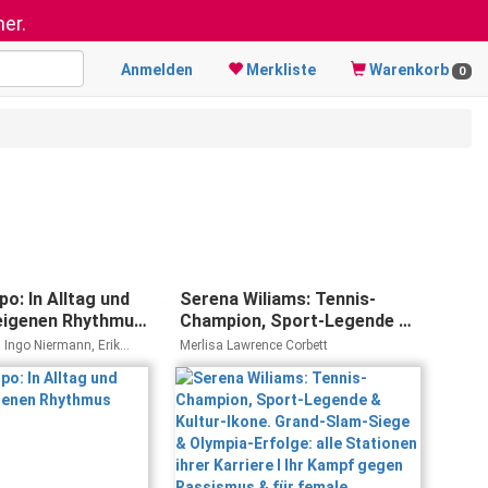
er.
Anmelden
Merkliste
Warenkorb
0
o: In Alltag und
Serena Wiliams: Tennis-
eigenen Rhythmus
Champion, Sport-Legende &
Kultur-Ikone. Grand-Slam-
 Ingo Niermann, Erik
Merlisa Lawrence Corbett
Siege & Olympia-Erfolge: alle
Stationen ihrer Karriere I Ihr
Kampf gegen Rassismus &
für female Empowerment I
Biografie