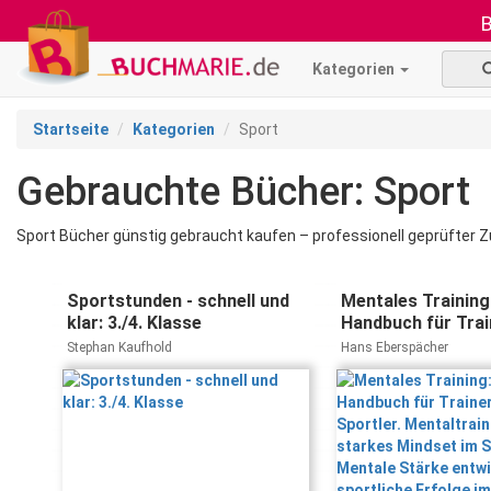
B
Kategorien
Startseite
Kategorien
Sport
Gebrauchte Bücher: Sport
Sport Bücher günstig gebraucht kaufen – professionell geprüfter Zu
Sportstunden - schnell und
Mentales Training
klar: 3./4. Klasse
Handbuch für Trai
Sportler. Mentaltr
Stephan Kaufhold
Hans Eberspächer
ein starkes Minds
Sport. Mentale St
entwickeln und sp
Erfolge im Tennis,
Fußball und Co. fe