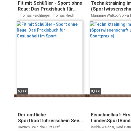
Fit mit Schüßler - Sport ohne
Techniktraining i
Reue: Das Praxisbuch für
(Sportwissenscha
Gesundheit im Sport
Sportpraxis)
Thomas Feichtinger Thomas Riedl
Marianne Wulkop Volker 
5,99 €
8,99 €
Der amtliche
Eisschnellauf: Hrsg
Sportbootführerschein See:
LandesSportBund 
Mit den 300 Prüfungsfragen
Westfalen. u. d. M
Dietrich Steinicke Kurt Graf
Isolde Weidner, Gerd Hein