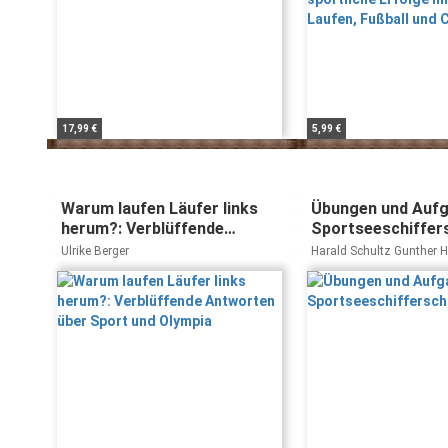
17,99 €
5,99 €
Warum laufen Läufer links
Übungen und Auf
herum?: Verblüffende
Sportseeschiffer
Antworten über Sport und
Ulrike Berger
Harald Schultz Gunther 
Olympia