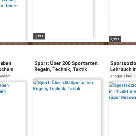
5,99 €
6,99 €
gaben
Sport: Über 200 Sportarten.
Sportsoziol
schein
Regeln, Technik, Taktik
Lehrbuch i
(Sportwiss
Herdam
Ansgar Thiel, K
studieren)
Mayer