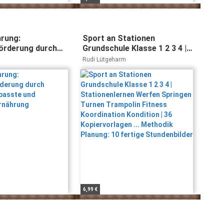
rung:
Sport an Stationen
örderung durch
Grundschule Klasse 1 2 3 4 |
gepasste und
Stationenlernen Werfen
Rudi Lütgeharm
e Ernährung
Springen Turnen Trampolin
Fitness Koordination
Kondition | 36 Kopiervorlagen
... Methodik Planung: 10
fertige Stundenbilder
6,99 €