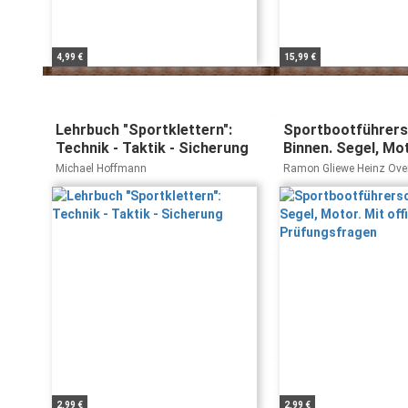
4,99 €
15,99 €
Lehrbuch "Sportklettern":
Sportbootführers
Technik - Taktik - Sicherung
Binnen. Segel, Mot
offiziellen Prüfu
Michael Hoffmann
Ramon Gliewe Heinz Ove
2,99 €
2,99 €