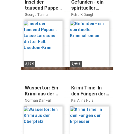
Insel der
Gefunden - ein
tausend Puppen:
spiritueller
Lasse Larssons
Kriminalroman
George Tenner
Petra K Gungl
dritter Fall.
Usedom-Krimi
2,99 €
9,99 €
Wassertor: Ein
Krimi Time: In
Krimi aus der
den Fängen der
Oberpfalz
Erpresser
Norman Dankerl
Kai Aline Hula