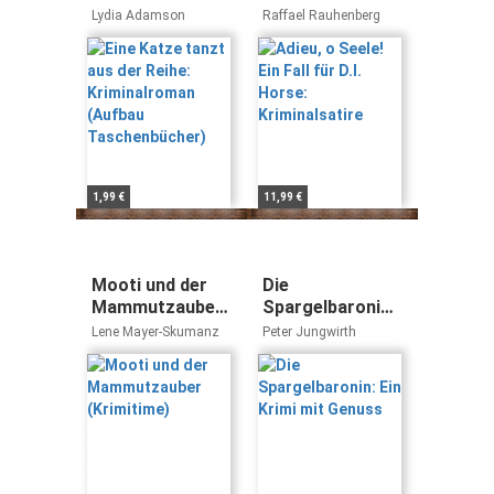
Kriminalroman
Horse:
Lydia Adamson
Raffael Rauhenberg
(Aufbau
Kriminalsatire
Taschenbücher)
1,99 €
11,99 €
Mooti und der
Die
Mammutzauber
Spargelbaronin:
(Krimitime)
Ein Krimi mit
Lene Mayer-Skumanz
Peter Jungwirth
Genuss