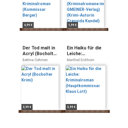
Autorin
Cressida Kandel)
4,99 €
1,99 €
Der Tod malt in
Ein Haiku für die
Acryl (Bocholter
Leiche:
Krimi)
Kriminalroman
Bettina Oehmen
Manfred Eichhorn
(Hauptkommissar
Klaus Lott)
3,99 €
3,99 €