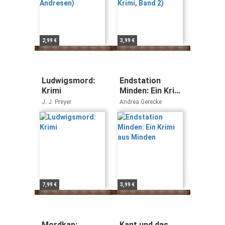
2,99 €
3,99 €
Ludwigsmord:
Endstation
Krimi
Minden: Ein Krimi
aus Minden
J. J. Preyer
Andrea Gerecke
7,99 €
3,99 €
Mordkap:
Kant und das