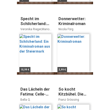
Specht im
Donnerwetter:
Schilcherland:
Kriminalroman
Ein
Veronika Rieger;Mario
Nicola Förg
Kriminalroman
Rieger
aus der
Steiermark
10,99 €
3,99 €
Das Lächeln der
So kocht
Fatima: Celle-
Kitzbühel. Die
Krimi No. 2
besten Rezepte
Bella Q.
Franz Grössing
aus der Fernseh-
Krimiserie SOKO