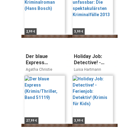
2,99 €
3,99 €
Der blaue
Holiday Job:
Express
Detective! -
(Krimis/Thriller,
Ferienjob:
Agatha Christie
Luisa Hartmann
Band 51119)
Detektiv! (Krimis
für Kids)
27,99 €
3,99 €