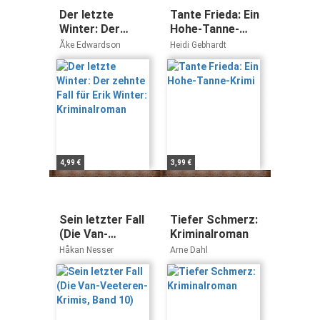
Der letzte
Tante Frieda: Ein
Winter: Der
Hohe-Tanne-
zehnte Fall für
Krimi
Åke Edwardson
Heidi Gebhardt
Erik Winter:
Kriminalroman
4,99 €
3,99 €
Sein letzter Fall
Tiefer Schmerz:
(Die Van-
Kriminalroman
Veeteren-Krimis,
Håkan Nesser
Arne Dahl
Band 10)