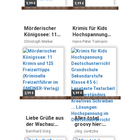
8,99 €
3,99 €
Mörderischer
Krimis für Kids
Königssee: 11
Hochspannung
Krimis und 125
Deutschunterricht
Christoph Merker
Hans-Peter Tiemann
Freizeittipps
Grundschule
(Kriminelle
Sekundarstufe
Freizeitführer
Klasse 4 5 6 |
im GMEINER-
Lesetexte
Verlag)
Textarbeit
Textverständnis
Kreatives
Schreiben ...
2,99 €
6,99 €
Lösungen:
Hochspannung im
Deutschunterricht
Liebe Grüße aus
Alles total
der Wachau:
groovy hier:
Kriminalroman
Kriminalroman
Bernhard Görg
Jörg Juretzka