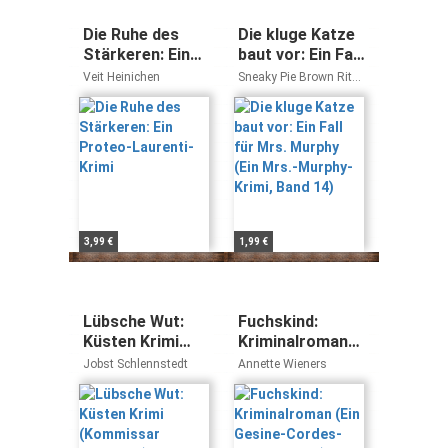
Die Ruhe des
Die kluge Katze
Stärkeren: Ein
baut vor: Ein Fall
Proteo-
für Mrs. Murphy
Veit Heinichen
Sneaky Pie Brown Rita
Laurenti-Krimi
(Ein Mrs.-
Mae Brown
Murphy-Krimi,
Band 14)
3,99 €
1,99 €
Lübsche Wut:
Fuchskind:
Küsten Krimi
Kriminalroman
(Kommissar
(Ein Gesine-
Jobst Schlennstedt
Annette Wieners
Andresen)
Cordes-Krimi,
Band 2)