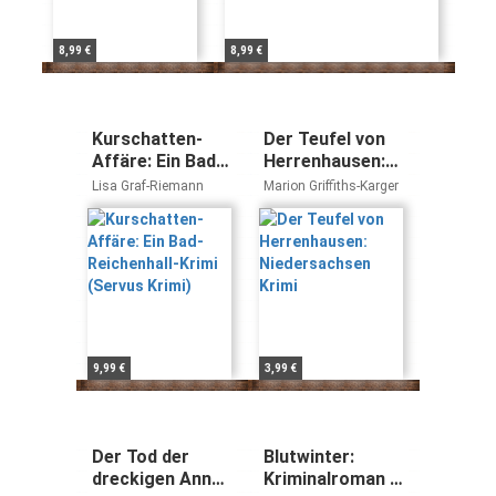
8,99 €
8,99 €
Kurschatten-
Der Teufel von
Affäre: Ein Bad-
Herrenhausen:
Reichenhall-
Niedersachsen
Lisa Graf-Riemann
Marion Griffiths-Karger
Krimi (Servus
Krimi
Krimi)
9,99 €
3,99 €
Der Tod der
Blutwinter:
dreckigen Anna:
Kriminalroman –