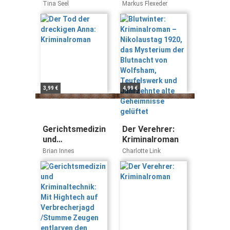
Kriminalroman
Nikolaustag
Tina Seel
Markus Flexeder
1920, das
Mysterium der
Blutnacht von
Wolfsham,
Teufelswerk und
Jahrzehnte alte
Geheimnisse
gelüftet
3,99 €
4,99 €
Gerichtsmedizin
Der Verehrer:
und
Kriminalroman
Kriminaltechnik:
Brian Innes
Charlotte Link
Mit Hightech auf
Verbrecherjagd
/Stumme
Zeugen
entlarven den
Täter