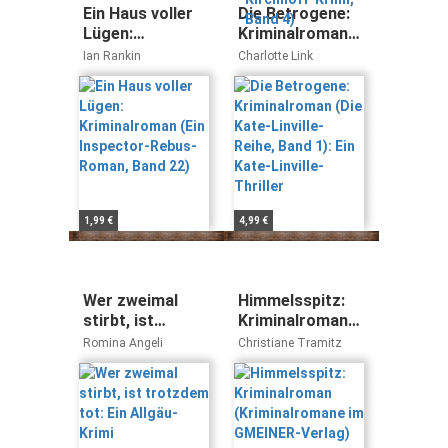
Ein Haus voller
Die Betrogene:
Lügen:
Kriminalroman
Kriminalroman
(Die Kate-
Ian Rankin
Charlotte Link
(Ein Inspector-
Linville-Reihe,
Rebus-Roman,
Band 1): Ein
Band 22)
Kate-Linville-
Thriller
1,99 €
4,99 €
Wer zweimal
Himmelsspitz:
stirbt, ist
Kriminalroman
trotzdem tot:
(Kriminalromane
Romina Angeli
Christiane Tramitz
Ein Allgäu-Krimi
im GMEINER-
Verlag)