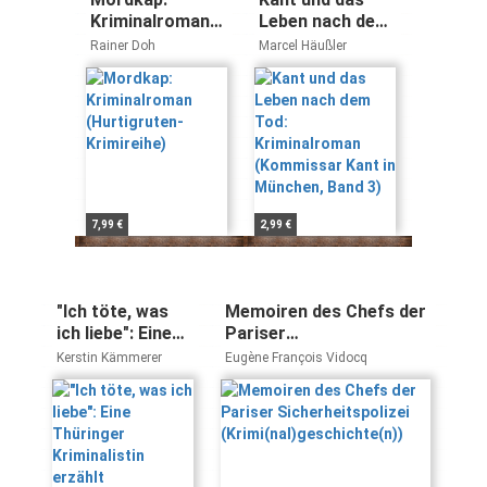
Kriminalroman
Leben nach dem
(Hurtigruten-
Tod:
Rainer Doh
Marcel Häußler
Krimireihe)
Kriminalroman
(Kommissar
Kant in
München, Band
3)
7,99 €
2,99 €
"Ich töte, was
Memoiren des Chefs der
ich liebe": Eine
Pariser
Thüringer
Sicherheitspolizei
Kerstin Kämmerer
Eugène François Vidocq
Kriminalistin
(Krimi(nal)geschichte(n))
erzählt