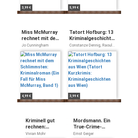
3,99 €
5,99 €
Miss McMurray
Tatort Hofburg: 13
rechnet mit dem
Kriminalgeschichten
Schlimmsten:
aus Wien (Tatort
Jo Cunningham
Constanze Dennig, Raoul
Kriminalroman
Kurzkrimis:
Biltgen, Daniela Larcher,
Beate Maxian, Nora Miedler,
(Ein Fall für Miss
Kriminalgeschichten
Sabina Naber, Günter
McMurray, Band
aus Wien)
Neuwirth, Andreas P. Pittler,
1)
Theresa Prammer, Sylvia
Treudl, Peter Wehle,
Manfred Wieninger
4,99 €
3,99 €
Kriminell gut
Mordsmann. Ein
rechnen:
True-Crime-
Fesselnde
Thriller des
Vivian Mohr
Ernst Geiger