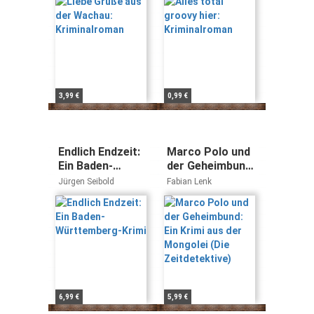
3,99 €
0,99 €
Endlich Endzeit:
Marco Polo und
Ein Baden-
der Geheimbund:
Württemberg-
Ein Krimi aus der
Jürgen Seibold
Fabian Lenk
Krimi
Mongolei (Die
Zeitdetektive)
6,99 €
5,99 €