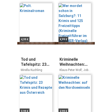
Krimis und 125
Freizeittipps
(Kriminelle
Freizeitführer
im GMEINER-
Verlag)
4,99 €
4,99 €
Tod und
Kriminelle
Tafelspitz: 23
Weihnachten:
Krimis und
auf den
Mirella Kuchling
Klaus-Peter Wolf, Jobst
Rezepte aus
Nordseeinseln
Schlennstedt, Sina
Beerwald, Gudrun
Österreich
Lerchbaum
3,99 €
2,99 €