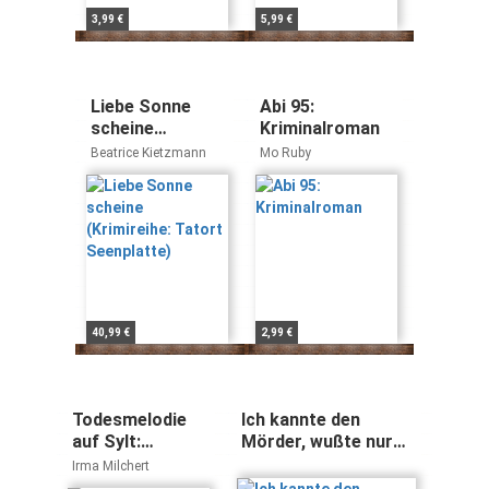
3,99 €
5,99 €
Liebe Sonne
Abi 95:
scheine
Kriminalroman
(Krimireihe:
Beatrice Kietzmann
Mo Ruby
Tatort
Seenplatte)
40,99 €
2,99 €
Todesmelodie
Ich kannte den
auf Sylt:
Mörder, wußte nur
Kriminalroman
nicht wer er war...:
Irma Milchert
Zum Kriminalroman