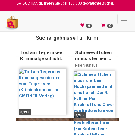
Bei BUCHMARIE finden Sie über 180.000 gebrauchte Bücher.
Toggl
navig
0
0
Suchergebnisse für: Krimi
Tod am Tegernsee:
Schneewittchen
Kriminalgeschichten
muss sterben:
vom Tegernsee
Hochspannend
Nele Neuhaus
(Kriminalromane im
und emotional:
GMEINER-Verlag)
Der 4. Fall für Pia
Kirchhoff und
Oliver von
Bodenstein von
der
Bestsellerautorin
(Ein Bodenstein-
3,99 €
4,99 €
Kirchhoff-Krimi,
Band 4)