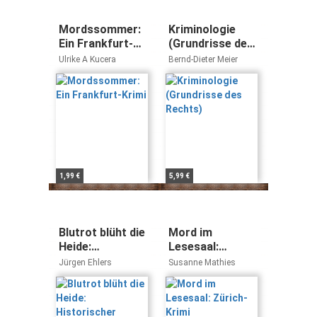
Mordssommer:
Kriminologie
Ein Frankfurt-
(Grundrisse des
Krimi
Rechts)
Ulrike A Kucera
Bernd-Dieter Meier
1,99 €
5,99 €
Blutrot blüht die
Mord im
Heide:
Lesesaal:
Historischer
Zürich-Krimi
Jürgen Ehlers
Susanne Mathies
Kriminalroman
(Kriminalromane
(Kommissar
im GMEINER-
Berger)
Verlag) (Krimi-