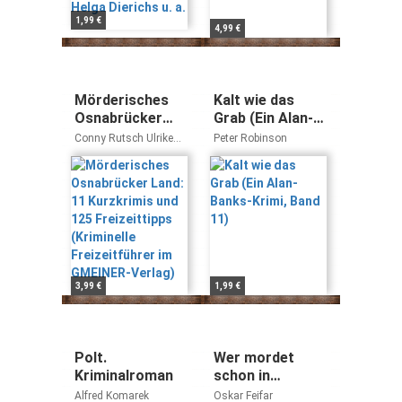
1,99 €
4,99 €
Mörderisches
Kalt wie das
Osnabrücker
Grab (Ein Alan-
Land: 11
Banks-Krimi,
Conny Rutsch Ulrike
Peter Robinson
Kurzkrimis und
Band 11)
Kroneck
125 Freizeittipps
(Kriminelle
Freizeitführer
im GMEINER-
Verlag)
3,99 €
1,99 €
Polt.
Wer mordet
Kriminalroman
schon in
Salzburg?: 11
Alfred Komarek
Oskar Feifar