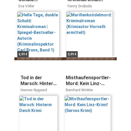
Kriminalroman |
(Krimiautor Horvath
Eva Völler
Fanny Svoboda
Spiegel-
ermittelt)
Bestseller-Autorin
(Kriminalinspektor
Carl Bruns, Band
1)
6,99 €
3,99 €
Tod in der
Misthaufensportler-
Marsch: Hinterm
Mord: Kein Linz-
Deich Krimi
Krimi! (Servus
Hannes Nygaard
Bernhard Winkler
Krimi)