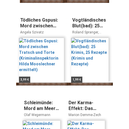
Tödliches Gspusi:
Vogtländisches
Mord zwischen
Blut(bad): 25
Tratsch und Torte
Krimis, 25
Angela Szivatz
Roland Spranger,
(Kriminalinspektorin
Rezepte (Krimis
Maren Schwarz, Regine
Schleheck, Astrid
Hilda Mooslechner
und Rezepte)
Seehaus, Ella Theiss,
ermittelt)
Regine Kölpin,
Franziska Franke,
Christoph Krumbiegel,
Sandra Rehschuh,
Beate Werner, Heidi
Moor-Blank, Manfred
3,99 €
1,99 €
Köhler, Mischa Bach,
Arnd Federspiel, Stefan
Jahnke, Bettine
Reichelt, Sabine
Kampermann, Petra
Schleimünde:
Der Karma-
Steps, Claudia Schmid,
Mord am Meer
Effekt: Das
Göran Seyfarth, Gunnar
(Schlei-Krimi)
Saarland
Olaf Wegermann
Marion Demme-Zech
Schuberth, Christine
kriminell
Sylvester, Andreas M.
entdecken
Sturm, Klaus Paffrath,