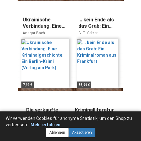
Ukrainische
... kein Ende als
Verbindung. Eine
das Grab: Ein
Kriminalgeschichte:
Kriminalroman
Ansgar Bach
G. T. Selzer
Ein Berlin-Krimi
aus Frankfurt
(Verlag am Park)
7,99 €
35,99 €
Die verkaufte
Kriminalliteratur
Schwester: Ein
(Dichtung in
Wir verwenden Cookies für anonyme Statistik, um den Shop zu
Leah & Louis
Theorie und
Olivia Meltz
verbessern.
Mehr erfahren
Krimi
Praxis)
Ablehnen
Akzeptieren