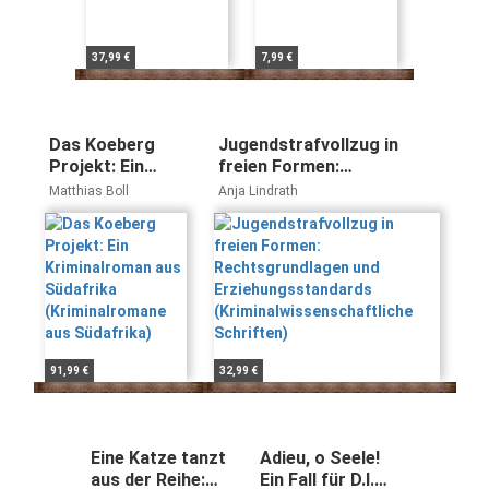
37,99 €
7,99 €
Das Koeberg
Jugendstrafvollzug in
Projekt: Ein
freien Formen:
Kriminalroman
Rechtsgrundlagen und
Matthias Boll
Anja Lindrath
aus Südafrika
Erziehungsstandards
(Kriminalromane
(Kriminalwissenschaftliche
aus Südafrika)
Schriften)
91,99 €
32,99 €
Eine Katze tanzt
Adieu, o Seele!
aus der Reihe:
Ein Fall für D.I.