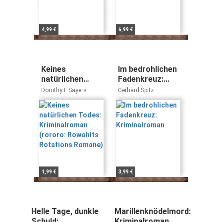
4,99 €
6,99 €
Keines
Im bedrohlichen
natürlichen
Fadenkreuz:
Todes:
Kriminalroman
Dorothy L Sayers
Gerhard Spitz
Kriminalroman
(rororo:
Rowohlts
Rotations
Romane)
1,99 €
3,99 €
Helle Tage, dunkle
Marillenknödelmord:
Schuld:
Kriminalroman