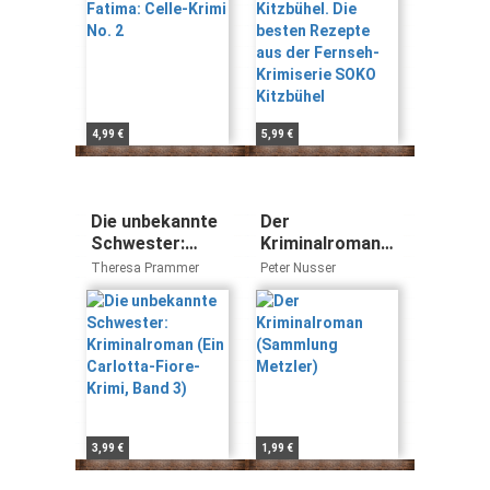
Kitzbühel
4,99 €
5,99 €
Die unbekannte
Der
Schwester:
Kriminalroman
Kriminalroman
(Sammlung
Theresa Prammer
Peter Nusser
(Ein Carlotta-
Metzler)
Fiore-Krimi,
Band 3)
3,99 €
1,99 €