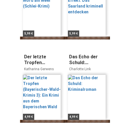
Frank Dörfelt, Dieter
Loga
5,99 €
5,99 €
Der letzte
Das Echo der
Tropfen
Schuld:
(Bayerischer-
Kriminalroman
Katharina Gerwens
Charlotte Link
Wald-Krimis 3):
Ein Krimi aus
dem
Bayerischen
Wald
4,99 €
4,99 €