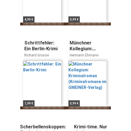
4,99 €
3,99 €
Schrittfehler:
Münchner
Ein Berlin-Krimi
Kollegium:
Kriminalroman
Richard Grosse
Hermann Ehmann
(Kriminalromane
im GMEINER-
Verlag)
1,99 €
3,99 €
Scherbellenskoppen:
Krimi-time. Nur