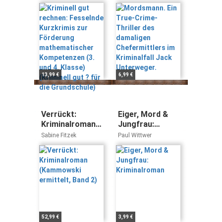
Kurzkrimis zur
damaligen
Förderung
Chefermittlers
mathematischer
im Kriminalfall
Kompetenzen (3.
Jack
und 4. Klasse)
Unterweger.
(Kriminell gut ?
für die
Grundschule)
13,99 €
6,99 €
Verrückt:
Eiger, Mord &
Kriminalroman
Jungfrau:
(Kammowski
Kriminalroman
Sabine Fitzek
Paul Wittwer
ermittelt, Band
2)
52,99 €
3,99 €