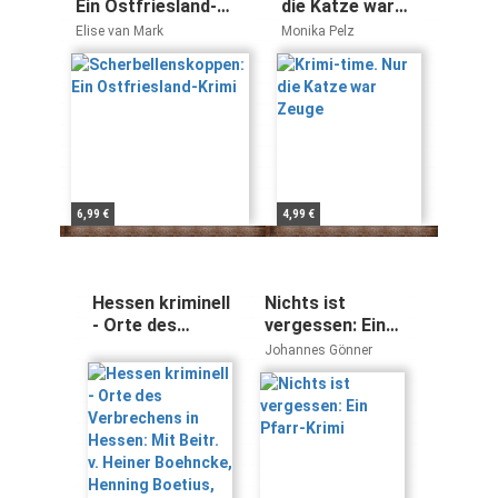
Ein Ostfriesland-
die Katze war
Krimi
Zeuge
Elise van Mark
Monika Pelz
6,99 €
4,99 €
Hessen kriminell
Nichts ist
- Orte des
vergessen: Ein
Verbrechens in
Pfarr-Krimi
Johannes Gönner
Hessen: Mit
Beitr. v. Heiner
Boehncke,
Henning Boetius,
Helga Dierichs u.
a.