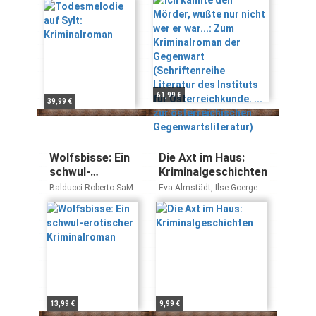
der Gegenwart
(Schriftenreihe
Literatur des
Instituts für
Österreichkunde. ...
zur österreichischen
Gegenwartsliteratur)
61,99 €
39,99 €
Wolfsbisse: Ein
Die Axt im Haus:
schwul-
Kriminalgeschichten
erotischer
Balducci Roberto SaM
Eva Almstädt, Ilse Goergen,
Kriminalroman
Angelika Schröder,
Alexander Benra, Willi
Corsten, Carmen Caputo,
Fran Henz, Marc Lehmann,
Helga Frien
13,99 €
9,99 €