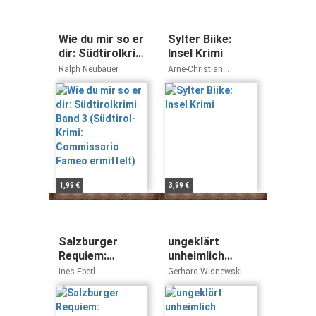
Wie du mir so er
Sylter Biike:
dir: Südtirolkrimi
Insel Krimi
Band 3 (Südtirol-
Ralph Neubauer
Arne-Christian
Krimi:
Bornemann
Commissario
Fameo
ermittelt)
1,99 €
3,99 €
Salzburger
ungeklärt
Requiem:
unheimlich
Kriminalroman
unfassbar: Die
Ines Eberl
Gerhard Wisnewski
(Hans Bosch)
spektakulärsten
Kriminalfälle
2013