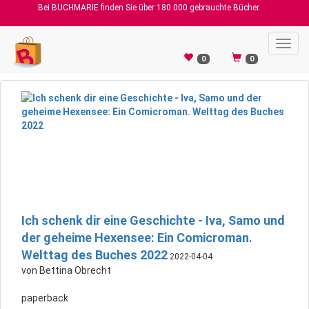
Bei BUCHMARIE finden Sie über 180.000 gebrauchte Bücher.
Toggl
navig
0
0
Ich schenk dir eine Geschichte - Iva, Samo und
der geheime Hexensee: Ein Comicroman.
Welttag des Buches 2022
2022-04-04
von Bettina Obrecht
paperback