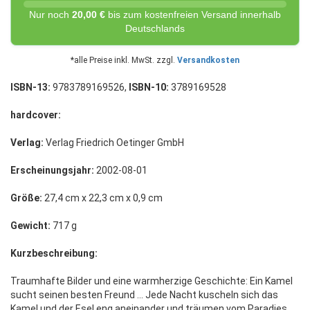
Nur noch
20,00 €
bis zum kostenfreien Versand innerhalb
Deutschlands
*alle Preise inkl. MwSt. zzgl.
Versandkosten
ISBN-13:
9783789169526,
ISBN-10:
3789169528
hardcover:
Verlag:
Verlag Friedrich Oetinger GmbH
Erscheinungsjahr:
2002-08-01
Größe:
27,4 cm x 22,3 cm x 0,9 cm
Gewicht:
717 g
Kurzbeschreibung:
Traumhafte Bilder und eine warmherzige Geschichte: Ein Kamel
sucht seinen besten Freund ... Jede Nacht kuscheln sich das
Kamel und der Esel eng aneinander und träumen vom Paradies.