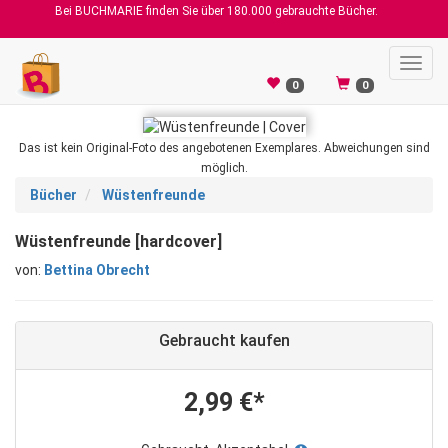
Bei BUCHMARIE finden Sie über 180.000 gebrauchte Bücher.
Toggl
navig
0
0
Das ist kein Original-Foto des angebotenen Exemplares. Abweichungen sind
möglich.
Bücher
Wüstenfreunde
Wüstenfreunde [hardcover]
von:
Bettina Obrecht
Gebraucht kaufen
2,99 €*